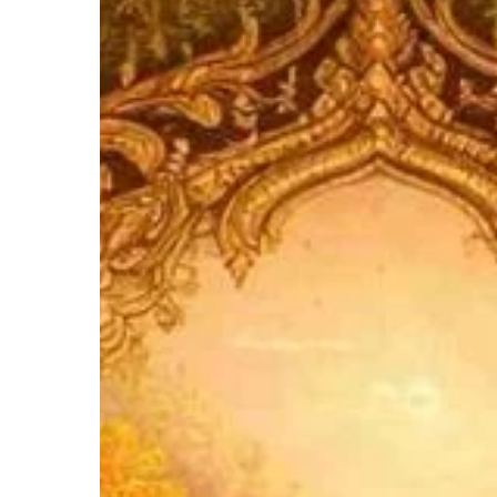
आश्रम
व्यवस्था
का
संक्षिप्त
स्वरूप
Hit enter to search or ESC to close