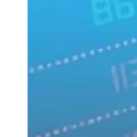
Economic
Resilience
Amidst
Tariff
War