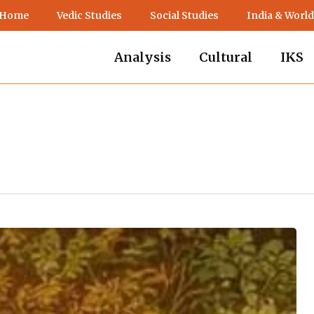
 Home
Vedic Studies
Social Studies
India & World
Analysis
Cultural
IKS