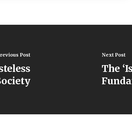
revious Post
Next Post
steless
The ‘I
Society
Funda