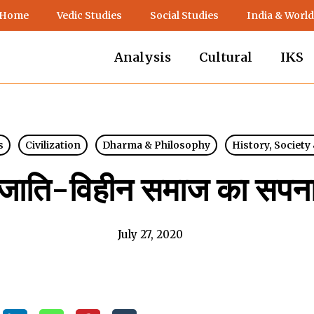
 Home
Vedic Studies
Social Studies
India & World
Analysis
Cultural
IKS
s
Civilization
Dharma & Philosophy
History, Society
जाति-विहीन समाज का सपन
July 27, 2020