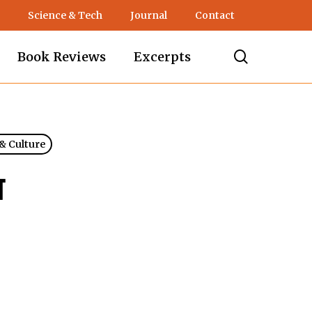
Science & Tech
Journal
Contact
search
Book Reviews
Excerpts
 & Culture
ा