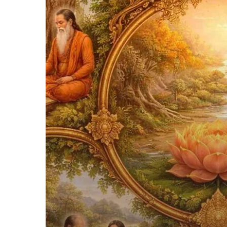
आश्रम
व्यवस्था
का
संक्षिप्त
स्वरूप