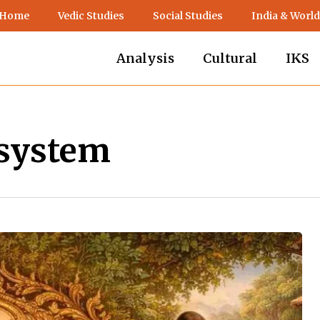
 Home
Vedic Studies
Social Studies
India & World
Analysis
Cultural
IKS
system