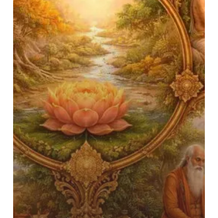
का
संक्षिप्त
स्वरूप