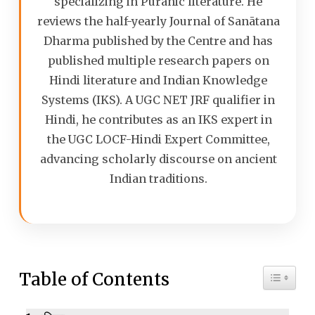
specializing in Puranic literature. He
reviews the half-yearly Journal of Sanātana
Dharma published by the Centre and has
published multiple research papers on
Hindi literature and Indian Knowledge
Systems (IKS). A UGC NET JRF qualifier in
Hindi, he contributes as an IKS expert in
the UGC LOCF-Hindi Expert Committee,
advancing scholarly discourse on ancient
Indian traditions.
Toggle 
Table of Contents