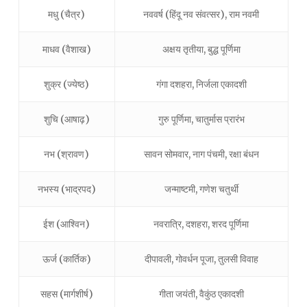
मधु (चैत्र)
नववर्ष (हिंदू नव संवत्सर), राम नवमी
माधव (वैशाख)
अक्षय तृतीया, बुद्ध पूर्णिमा
शुक्र (ज्येष्ठ)
गंगा दशहरा, निर्जला एकादशी
शुचि (आषाढ़)
गुरु पूर्णिमा, चातुर्मास प्रारंभ
नभ (श्रावण)
सावन सोमवार, नाग पंचमी, रक्षा बंधन
नभस्य (भाद्रपद)
जन्माष्टमी, गणेश चतुर्थी
ईश (आश्विन)
नवरात्रि, दशहरा, शरद पूर्णिमा
ऊर्ज (कार्तिक)
दीपावली, गोवर्धन पूजा, तुलसी विवाह
सहस (मार्गशीर्ष)
गीता जयंती, वैकुंठ एकादशी