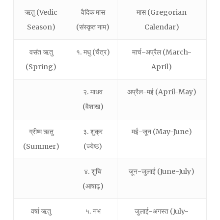
ऋतु (Vedic
वैदिक मास
मास (Gregorian
Season)
(संस्कृत नाम)
Calendar)
वसंत ऋतु
१. मधु (चैत्र)
मार्च-अप्रैल (March-
(Spring)
April)
२. माधव
अप्रैल-मई (April-May)
(वैशाख)
ग्रीष्म ऋतु
३. शुक्र
मई-जून (May-June)
(Summer)
(ज्येष्ठ)
४. शुचि
जून-जुलाई (June-July)
(आषाढ़)
वर्षा ऋतु
५. नभ
जुलाई-अगस्त (July-