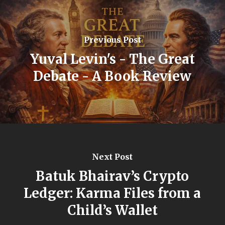
Previous Post
Yuval Levin's - The Great
Debate - A Book Review
Next Post
Batuk Bhairav’s Crypto
Ledger: Karma Files from a
Child’s Wallet