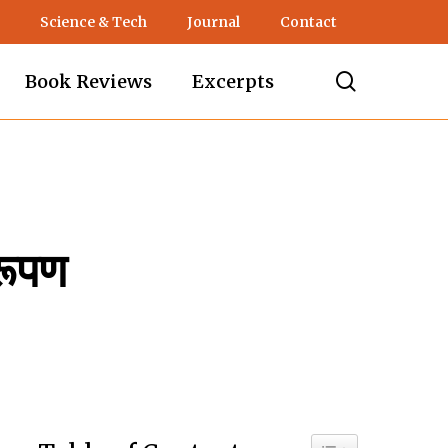
Science & Tech
Journal
Contact
search
Book Reviews
Excerpts
िरूपण
Toggle Table of C