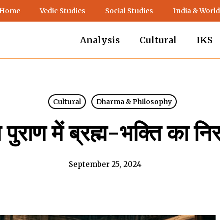
 Home
Vedic Studies
Social Studies
India & World
Analysis
Cultural
IKS
Cultural
Dharma & Philosophy
 पुराण में ब्रह्म-भक्ति का न
September 25, 2024