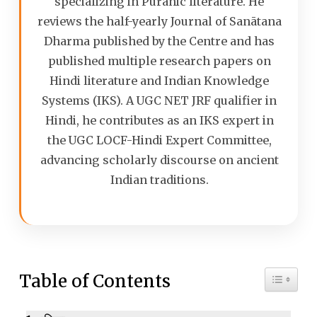
specializing in Puranic literature. He
reviews the half-yearly Journal of Sanātana
Dharma published by the Centre and has
published multiple research papers on
Hindi literature and Indian Knowledge
Systems (IKS). A UGC NET JRF qualifier in
Hindi, he contributes as an IKS expert in
the UGC LOCF-Hindi Expert Committee,
advancing scholarly discourse on ancient
Indian traditions.
Toggle 
Table of Contents