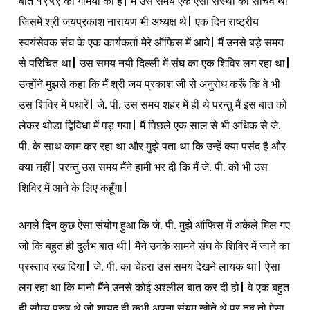
बात १९५९ की गर्मियों की है| मैं उस समय एक ऐसी संस्था का सचिव था
जिसमें श्री जयप्रकाश नारायण भी अध्यक्ष थे| एक दिन राष्ट्रीय
स्वयंसेवक संघ के एक कार्यकर्ता मेरे ऑफिस में आये| मैं उनसे बड़े समय
से परिचित था| उस समय नयी दिल्ली में संघ का एक शिविर लग रहा था|
उन्होंने मुझसे कहा कि मैं श्री जय प्रकाश जी से अनुरोध करूँ कि वे भी
उस शिविर में पधारें| जे. पी. उस समय शहर में ही थे परन्तु मैं इस बात को
लेकर थोडा द्विविधा में पड़ गया| मैं पिछले एक साल से भी अधिक से जे.
पी. के साथ काम कर रहा था और मुझे पता था कि उन्हें क्या पसंद है और
क्या नहीं| परन्तु उस समय मैंने हामी भर दी कि मैं जे. पी. को भी उस
शिविर में आने के लिए कहूँगा|
अगले दिन कुछ ऐसा संयोग हुआ कि जे. पी. मुझे ऑफिस में अकेले मिल गए
जो कि बहुत ही दुर्लभ बात थी| मैंने उनके सामने संघ के शिविर में जाने का
प्रस्ताव रख दिया| जे. पी. का चेहरा उस समय देखने लायक था| ऐसा
लग रहा था कि मानो मैंने उनसे कोई अश्लील बात कर दी हो| वे एक बहुत
ही सौम्य पुरुष थे जो शायद ही कभी अपना संयम खोते थे पर तब तो ऐसा