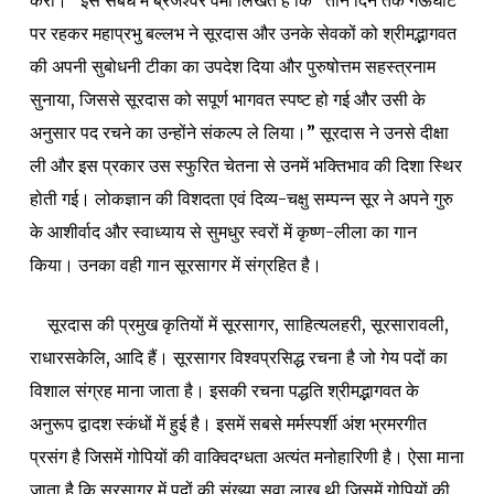
करौ।”
इस संबंध में ब्रजेश्वर वर्मा लिखते हैं कि “तीन दिन तक गऊघाट
पर रहकर महाप्रभु बल्लभ ने सूरदास और उनके सेवकों को श्रीमद्भागवत
की अपनी सुबोधनी टीका का उपदेश दिया और पुरुषोत्तम सहस्त्रनाम
सुनाया, जिससे सूरदास को सपूर्ण भागवत स्पष्ट हो गई और उसी के
अनुसार पद रचने का उन्होंने संकल्प ले लिया।” सूरदास ने उनसे दीक्षा
ली और इस प्रकार उस स्फुरित चेतना से उनमें भक्तिभाव की दिशा स्थिर
होती गई। लोकज्ञान की विशदता एवं दिव्य-चक्षु सम्पन्न सूर ने अपने गुरु
के आशीर्वाद और स्वाध्याय से सुमधुर स्वरों में कृष्ण-लीला का गान
किया। उनका वही गान
सूरसागर
में संग्रहित है।
सूरदास की प्रमुख कृतियों में
सूरसागर
,
साहित्यलहरी
,
सूरसारावली
,
राधारसकेलि
, आदि हैं।
सूरसागर
विश्वप्रसिद्ध रचना है जो गेय पदों का
विशाल संग्रह माना जाता है। इसकी रचना पद्धति
श्रीमद्भागवत
के
अनुरूप द्वादश स्कंधों में हुई है। इसमें सबसे मर्मस्पर्शी अंश भ्रमरगीत
प्रसंग है जिसमें गोपियों की वाक्विदग्धता अत्यंत मनोहारिणी है। ऐसा माना
जाता है कि
सूरसागर
में पदों की संख्या सवा लाख थी जिसमें गोपियों की