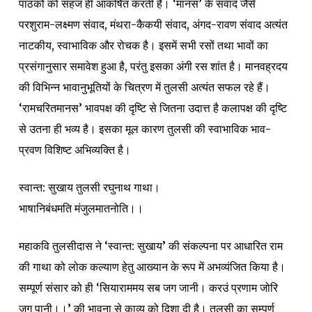
पाठकों को सहज ही आकर्षित करती है। ‘मानस’ के संवाद जैसे
परशुराम-लक्ष्मण संवाद, मंथरा-कैकयी संवाद, अंगद-रावण संवाद अत्यंत
नाटकीय, स्वाभाविक और रोचक है। इसमें सभी रसों तथा भावों का
प्रसंगानुसार समावेश हुआ है, परंतु इसका अंगी रस शांत है। मानवह्रदय
की विभिन्न भावानुभूतियों के चित्रण में तुलसी अत्यंत सफल रहे हैं।
‘रामचरितमानस’ भावपक्ष की दृष्टि से जितना उदात्त है कलापक्ष की दृष्टि
से उतना ही भव्य है। इसका मूल कारण तुलसी की स्वाभाविक भाव-
प्रवण विशिष्ट अभिव्यक्ति है।
स्वान्त: सुखाय तुलसी रघुनाथ गाथा।
भाषानिबंधमति मंजुलमातनोति।।
महाकवि तुलसीदास ने ‘स्वान्त: सुखाय’ की संकल्पना पर आधारित राम
की गाथा को लोक कल्याण हेतु आख्यान के रूप में अभव्यंजित किया है।
सम्पूर्ण संसार को ही ‘सियाराममय सब जग जानी। करउं प्रणाम जोरि
जुग पानी।।’ की भावना से काव्य को दिशा दी है। तुलसी का सम्पूर्ण